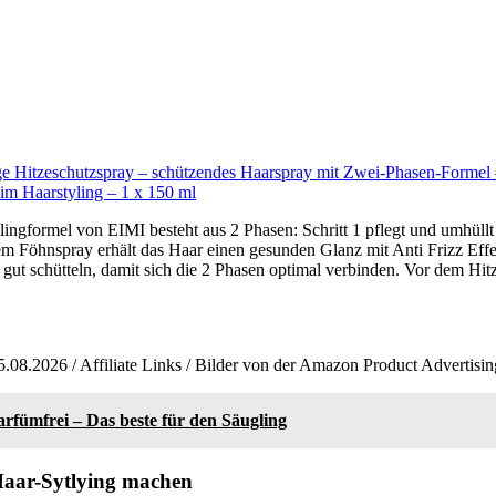
 Hitzeschutzspray – schützendes Haarspray mit Zwei-Phasen-Formel – 
im Haarstyling – 1 x 150 ml
ylingformel von EIMI besteht aus 2 Phasen: Schritt 1 pflegt und umhüllt 
m Föhnspray erhält das Haar einen gesunden Glanz mit Anti Frizz Effek
gut schütteln, damit sich die 2 Phasen optimal verbinden. Vor dem Hitze
5.08.2026 / Affiliate Links / Bilder von der Amazon Product Advertisi
rfümfrei – Das beste für den Säugling
Haar-Sytlying machen