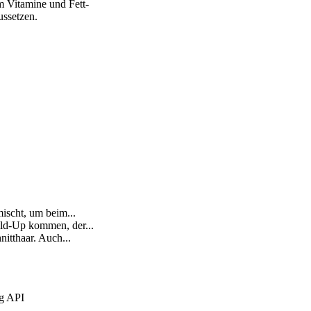
m Vitamine und Fett­
s­setzen.
scht, um beim...
ld-Up kommen, der...
itthaar. Auch...
ng API