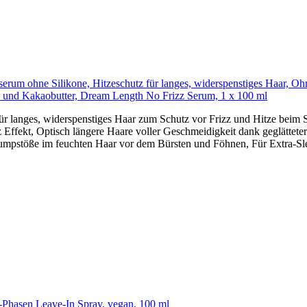
rserum ohne Silikone, Hitzeschutz für langes, widerspenstiges Haar, O
en und Kakaobutter, Dream Length No Frizz Serum, 1 x 100 ml
r langes, widerspenstiges Haar zum Schutz vor Frizz und Hitze beim St
z Effekt, Optisch längere Haare voller Geschmeidigkeit dank geglätteter.
pstöße im feuchten Haar vor dem Bürsten und Föhnen, Für Extra-Slee
-Phasen Leave-In Spray, vegan, 100 ml