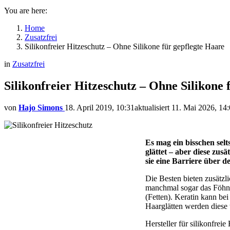
You are here:
Home
Zusatzfrei
Silikonfreier Hitzeschutz – Ohne Silikone für gepflegte Haare
in
Zusatzfrei
Silikonfreier Hitzeschutz – Ohne Silikone 
von
Hajo Simons
18. April 2019, 10:31
aktualisiert
11. Mai 2026, 14
Es mag ein bisschen sel
glättet – aber diese zus
sie eine Barriere über d
Die Besten bieten zusätzl
manchmal sogar das Föhne
(Fetten). Keratin kann b
Haarglätten werden diese 
Hersteller für silikonfrei