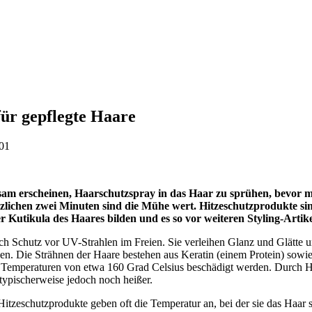
für gepflegte Haare
:01
tsam erscheinen, Haarschutzspray in das Haar zu sprühen, be­vor m
ätzlichen zwei Minuten sind die Mühe wert. Hitze­schutzprodukte sin
er Kutikula des Haares bilden und es so vor weiteren Styling-Artik
ich Schutz vor UV-Strahlen im Freien. Sie verleihen Glanz und Glätte 
n. Die Strähnen der Haare bestehen aus Keratin (einem Protein) sowi
ei Temperaturen von etwa 160 Grad Celsius beschädigt werden. Durch 
typischerweise jedoch noch heißer.
e Hitzeschutzprodukte geben oft die Temperatur an, bei der sie das Haar 