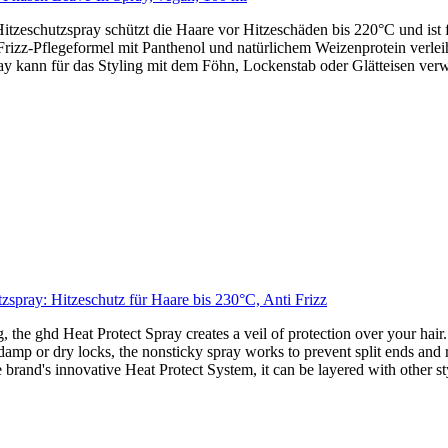
tzeschutzspray schützt die Haare vor Hitzeschäden bis 220°C und ist f
rizz-Pflegeformel mit Panthenol und natürlichem Weizenprotein verlei
y kann für das Styling mit dem Föhn, Lockenstab oder Glätteisen verw
spray: Hitzeschutz für Haare bis 230°C, Anti Frizz
 the ghd Heat Protect Spray creates a veil of protection over your hair.
damp or dry locks, the nonsticky spray works to prevent split ends and 
brand's innovative Heat Protect System, it can be layered with other sty