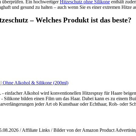
u überprüfen. Ein hochwertiger
Hitzeschutz ohne Silikone
enthält zude
ghaft und gesund zu halten – auch wenn Sie es einer extremen Hitze au
tzeschutz – Welches Produkt ist das beste?
y | Ohne Alkohol & Silikone (200ml)
nfacher Alkohol wird konventionellen Hitzespray für Haare beigemi
likone bilden einen Film um das Haar. Dabei kann es zu einem Bui
erlängerungen jeder Art ob Kunsthaar oder Echthaar, Roh- oder Schn
5.08.2026 / Affiliate Links / Bilder von der Amazon Product Advertisi