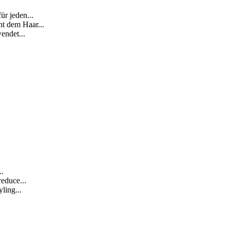
ür jeden...
ht dem Haar...
endet...
..
reduce...
ling...