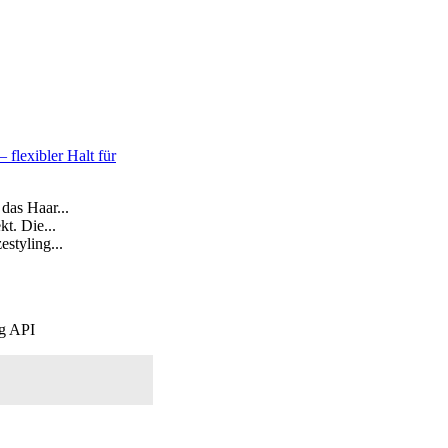
flexibler Halt für
das Haar...
t. Die...
styling...
ng API