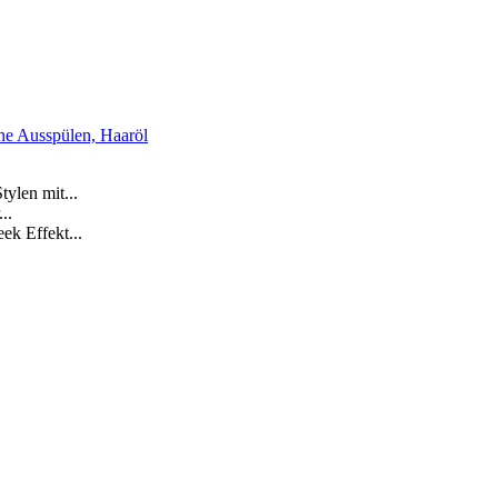
hne Ausspülen, Haaröl
ylen mit...
..
k Effekt...