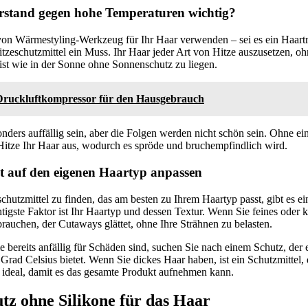
rstand gegen hohe Temperaturen wichtig?
von Wärmestyling-Werkzeug für Ihr Haar verwenden – sei es ein Haart
Hitzeschutzmittel ein Muss. Ihr Haar jeder Art von Hitze auszusetzen, oh
 ist wie in der Sonne ohne Sonnenschutz zu liegen.
 Druckluftkompressor für den Hausgebrauch
nders auffällig sein, aber die Folgen werden nicht schön sein. Ohne ein
 Hitze Ihr Haar aus, wodurch es spröde und bruchempfindlich wird.
t auf den eigenen Haartyp anpassen
chutzmittel zu finden, das am besten zu Ihrem Haartyp passt, gibt es ei
htigste Faktor ist Ihr Haartyp und dessen Textur. Wenn Sie feines oder 
rauchen, der Cutaways glättet, ohne Ihre Strähnen zu belasten.
 bereits anfällig für Schäden sind, suchen Sie nach einem Schutz, der
Grad Celsius bietet. Wenn Sie dickes Haar haben, ist ein Schutzmittel,
 ideal, damit es das gesamte Produkt aufnehmen kann.
tz ohne Silikone für das Haar