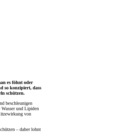
an es föhnt oder
d so konzipiert, dass
eln schützen.
und beschleunigen
e Wasser und Lipiden
Hitzewirkung von
schützen – daher lohnt