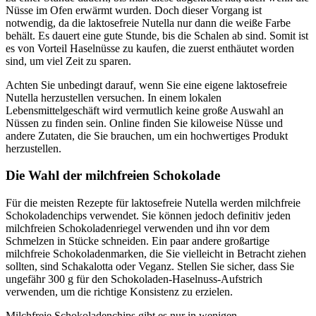
Nüsse im Ofen erwärmt wurden. Doch dieser Vorgang ist
notwendig, da die laktosefreie Nutella nur dann die weiße Farbe
behält. Es dauert eine gute Stunde, bis die Schalen ab sind. Somit ist
es von Vorteil Haselnüsse zu kaufen, die zuerst enthäutet worden
sind, um viel Zeit zu sparen.
Achten Sie unbedingt darauf, wenn Sie eine eigene laktosefreie
Nutella herzustellen versuchen. In einem lokalen
Lebensmittelgeschäft wird vermutlich keine große Auswahl an
Nüssen zu finden sein. Online finden Sie kiloweise Nüsse und
andere Zutaten, die Sie brauchen, um ein hochwertiges Produkt
herzustellen.
Die Wahl der milchfreien Schokolade
Für die meisten Rezepte für laktosefreie Nutella werden milchfreie
Schokoladenchips verwendet. Sie können jedoch definitiv jeden
milchfreien Schokoladenriegel verwenden und ihn vor dem
Schmelzen in Stücke schneiden. Ein paar andere großartige
milchfreie Schokoladenmarken, die Sie vielleicht in Betracht ziehen
sollten, sind Schakalotta oder Veganz. Stellen Sie sicher, dass Sie
ungefähr 300 g für den Schokoladen-Haselnuss-Aufstrich
verwenden, um die richtige Konsistenz zu erzielen.
Milchfreie Schokoladenchips gibt es nur in wenigen