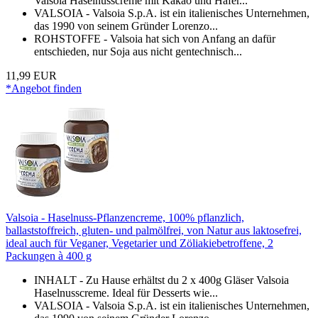
Valsoia Haselnusscreme mit Kakao und Hafer...
VALSOIA - Valsoia S.p.A. ist ein italienisches Unternehmen,
das 1990 von seinem Gründer Lorenzo...
ROHSTOFFE - Valsoia hat sich von Anfang an dafür
entschieden, nur Soja aus nicht gentechnisch...
11,99 EUR
*Angebot finden
Valsoia - Haselnuss-Pflanzencreme, 100% pflanzlich,
ballaststoffreich, gluten- und palmölfrei, von Natur aus laktosefrei,
ideal auch für Veganer, Vegetarier und Zöliakiebetroffene, 2
Packungen à 400 g
INHALT - Zu Hause erhältst du 2 x 400g Gläser Valsoia
Haselnusscreme. Ideal für Desserts wie...
VALSOIA - Valsoia S.p.A. ist ein italienisches Unternehmen,