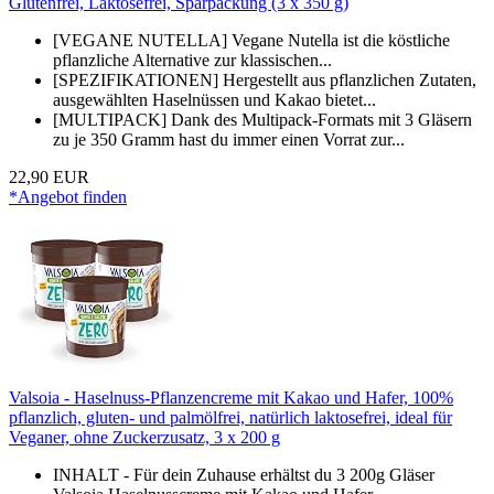
Glutenfrei, Laktosefrei, Sparpackung (3 x 350 g)
[VEGANE NUTELLA] Vegane Nutella ist die köstliche
pflanzliche Alternative zur klassischen...
[SPEZIFIKATIONEN] Hergestellt aus pflanzlichen Zutaten,
ausgewählten Haselnüssen und Kakao bietet...
[MULTIPACK] Dank des Multipack-Formats mit 3 Gläsern
zu je 350 Gramm hast du immer einen Vorrat zur...
22,90 EUR
*Angebot finden
Valsoia - Haselnuss-Pflanzencreme mit Kakao und Hafer, 100%
pflanzlich, gluten- und palmölfrei, natürlich laktosefrei, ideal für
Veganer, ohne Zuckerzusatz, 3 x 200 g
INHALT - Für dein Zuhause erhältst du 3 200g Gläser