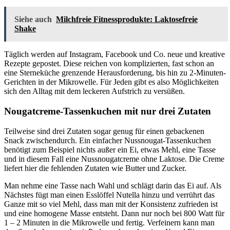
Siehe auch
Milchfreie Fitnessprodukte: Laktosefreie
Shake
Täglich werden auf Instagram, Facebook und Co. neue und kreative
Rezepte gepostet. Diese reichen von komplizierten, fast schon an
eine Sterneküche grenzende Herausforderung, bis hin zu 2-Minuten-
Gerichten in der Mikrowelle. Für Jeden gibt es also Möglichkeiten
sich den Alltag mit dem leckeren Aufstrich zu versüßen.
Nougatcreme-Tassenkuchen mit nur drei Zutaten
Teilweise sind drei Zutaten sogar genug für einen gebackenen
Snack zwischendurch. Ein einfacher Nussnougat-Tassenkuchen
benötigt zum Beispiel nichts außer ein Ei, etwas Mehl, eine Tasse
und in diesem Fall eine Nussnougatcreme ohne Laktose. Die Creme
liefert hier die fehlenden Zutaten wie Butter und Zucker.
Man nehme eine Tasse nach Wahl und schlägt darin das Ei auf. Als
Nächstes fügt man einen Esslöffel Nutella hinzu und verrührt das
Ganze mit so viel Mehl, dass man mit der Konsistenz zufrieden ist
und eine homogene Masse entsteht. Dann nur noch bei 800 Watt für
1 – 2 Minuten in die Mikrowelle und fertig. Verfeinern kann man