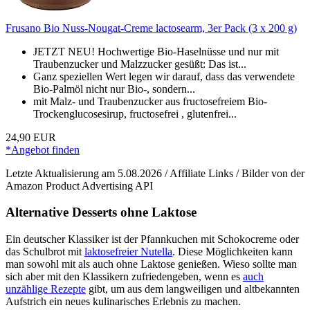
Frusano Bio Nuss-Nougat-Creme lactosearm, 3er Pack (3 x 200 g)
JETZT NEU! Hochwertige Bio-Haselnüsse und nur mit
Traubenzucker und Malzzucker gesüßt: Das ist...
Ganz speziellen Wert legen wir darauf, dass das verwendete
Bio-Palmöl nicht nur Bio-, sondern...
mit Malz- und Traubenzucker aus fructosefreiem Bio-
Trockenglucosesirup, fructosefrei , glutenfrei...
24,90 EUR
*Angebot finden
Letzte Aktualisierung am 5.08.2026 / Affiliate Links / Bilder von der
Amazon Product Advertising API
Alternative Desserts ohne Laktose
Ein deutscher Klassiker ist der Pfannkuchen mit Schokocreme oder
das Schulbrot mit
laktosefreier Nutella
. Diese Möglichkeiten kann
man sowohl mit als auch ohne Laktose genießen. Wieso sollte man
sich aber mit den Klassikern zufriedengeben, wenn es
auch
unzählige Rezepte
gibt, um aus dem langweiligen und altbekannten
Aufstrich ein neues kulinarisches Erlebnis zu machen.