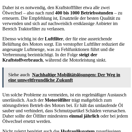
Daher ist es notwendig, den Kraftstofffilter etwa alle zwei
Ölwechsel – also nach rund
400 bis 1000 Betriebsstunden
– zu
erneuern. Die Empfehlung ist, Ersatzteile der besten Qualität zu
verwenden und sich auf nachweislich erstklassige Anbieter im
Bereich Traktorfilter zu verlassen.
Ebenso wichtig ist der
Luftfilter
, der für eine ausreichende
Belüftung des Motors sorgt. Ein verstopfter Luftfilter reduziert die
angesaugte Luftmenge, was zu Fehlfunktionen führt und die
Verbrennung beeinträchtigt. In der Folge
steigt der
Kraftstoffverbrauch
, während die Motorleistung sinkt.
Siehe auch
Nachhaltige Mobilitätslösungen: Der Weg in
eine umweltfreundliche Zukunft
Um solche Probleme zu vermeiden, ist ein regelmäßiger Austausch
unerlässlich. Auch der
Motorölfilter
trägt maßgeblich zum
störungsfreien Betrieb des Motors bei. Er hält das umlaufende Öl
sauber und verhindert, dass Schmutzpartikel Schäden verursachen.
Daher sollte der Ölfilter mindestens
einmal jährlich
oder bei jedem
Ölwechsel ersetzt werden.
Nicht zuletzt benötigt auch das
Hydrauliksystem
zuverlässigen