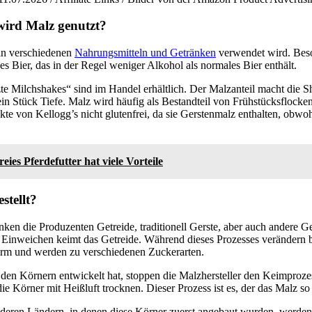
wird Malz genutzt?
 in verschiedenen
Nahrungsmitteln und Getränken
verwendet wird. Beso
es Bier, das in der Regel weniger Alkohol als normales Bier enthält.
e Milchshakes“ sind im Handel erhältlich. Der Malzanteil macht die S
n Stück Tiefe. Malz wird häufig als Bestandteil von Frühstücksflocke
kte von Kellogg’s nicht glutenfrei, da sie Gerstenmalz enthalten, obwo
reies Pferdefutter hat viele Vorteile
stellt?
nken die Produzenten Getreide, traditionell Gerste, aber auch andere 
Einweichen keimt das Getreide. Während dieses Prozesses verändern 
Form und werden zu verschiedenen Zuckerarten.
 den Körnern entwickelt hat, stoppen die Malzhersteller den Keimproz
ie Körner mit Heißluft trocknen. Dieser Prozess ist es, der das Malz so
deren Ländern, in denen diese Körner zuerst angebaut wurden, werden 