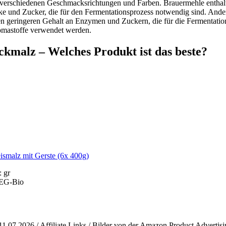
 verschiedenen Geschmacksrichtungen und Farben. Brauermehle enthalt
ke und Zucker, die für den Fermentationsprozess notwendig sind. Ande
n geringeren Gehalt an Enzymen und Zuckern, die für die Fermentatio
romastoffe verwendet werden.
ckmalz – Welches Produkt ist das beste?
smalz mit Gerste (6x 400g)
 gr
: EG-Bio
11.07.2026 / Affiliate Links / Bilder von der Amazon Product Advertis