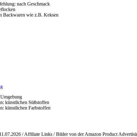
ehlung: nach Geschmack
eflocken
n Backwaren wie z.B. Keksen
kg
: Umgebung
on: künstlichen Süßstoffen
on: künstlichen Farbstoffen
11.07.2026 / Affiliate Links / Bilder von der Amazon Product Advertis