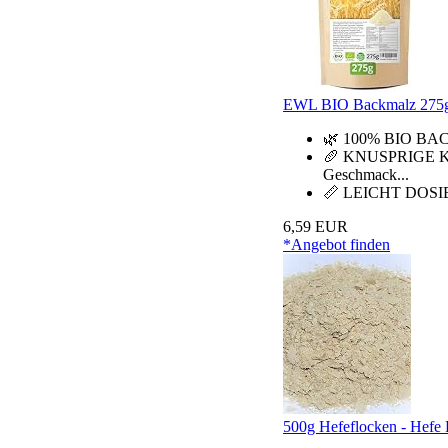
EWL BIO Backmalz 275g |
🌿 100% BIO BACKM
🥖 KNUSPRIGE KRU
Geschmack...
📏 LEICHT DOSIERBA
6,59 EUR
*Angebot finden
500g Hefeflocken - Hefe 