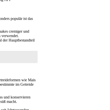
nders populär ist das
hakes cremiger und
n verwendet.
hl der Hauptbestandteil
Getreideformen wie Mais
bestimmte im Getreide
ess und konservieren
 süß macht.
seit Jahrtausenden