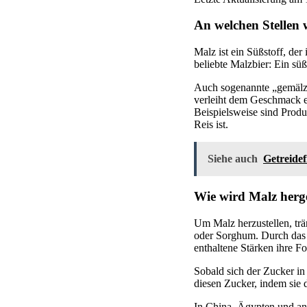
An welchen Stellen 
Malz ist ein Süßstoff, der
beliebte Malzbier: Ein süß
Auch sogenannte „gemälzt
verleiht dem Geschmack ei
Beispielsweise sind Produ
Reis ist.
Siehe auch
Getreidef
Wie wird Malz herge
Um Malz herzustellen, trä
oder Sorghum. Durch das 
enthaltene Stärken ihre 
Sobald sich der Zucker in
diesen Zucker, indem sie d
In China, Ägypten und an