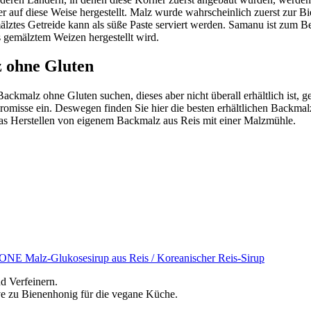
 auf diese Weise hergestellt. Malz wurde wahrscheinlich zuerst zur Bi
lztes Getreide kann als süße Paste serviert werden. Samanu ist zum Beis
s gemälztem Weizen hergestellt wird.
 ohne Gluten
ckmalz ohne Gluten suchen, dieses aber nicht überall erhältlich ist, g
misse ein. Deswegen finden Sie hier die besten erhältlichen Backmalze
 das Herstellen von eigenem Backmalz aus Reis mit einer Malzmühle.
E Malz-Glukosesirup aus Reis / Koreanischer Reis-Sirup
d Verfeinern.
ve zu Bienenhonig für die vegane Küche.