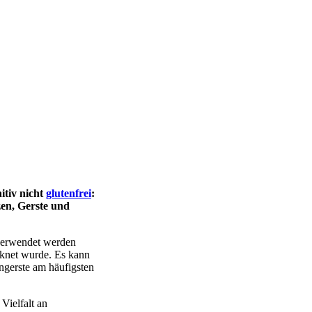
itiv nicht
glutenfrei
:
zen, Gerste und
 verwendet werden
cknet wurde. Es kann
ngerste am häufigsten
Vielfalt an