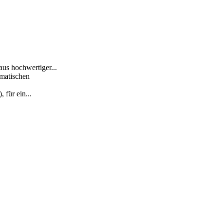
s hochwertiger...
matischen
für ein...