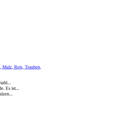
 Malz, Reis, Trauben,
ahl...
 Es ist...
lzen...