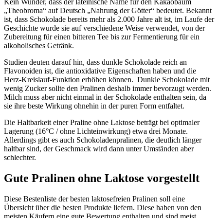
Kein Wunder, dass der lateinische Name für den Kakaobaum
„Theobroma“ auf Deutsch „Nahrung der Götter“ bedeutet. Bekannt
ist, dass Schokolade bereits mehr als 2.000 Jahre alt ist, im Laufe der
Geschichte wurde sie auf verschiedene Weise verwendet, von der
Zubereitung für einen bitteren Tee bis zur Fermentierung für ein
alkoholisches Getränk.
Studien deuten darauf hin, dass dunkle Schokolade reich an
Flavonoiden ist, die antioxidative Eigenschaften haben und die
Herz-Kreislauf-Funktion erhöhen können. Dunkle Schokolade mit
wenig Zucker sollte den Pralinen deshalb immer bevorzugt werden.
Milch muss aber nicht einmal in der Schokolade enthalten sein, da
sie ihre beste Wirkung ohnehin in der puren Form entfaltet.
Die Haltbarkeit einer Praline ohne Laktose beträgt bei optimaler
Lagerung (16°C / ohne Lichteinwirkung) etwa drei Monate.
Allerdings gibt es auch Schokoladenpralinen, die deutlich länger
haltbar sind, der Geschmack wird dann unter Umständen aber
schlechter.
Gute Pralinen ohne Laktose vorgestellt
Diese Bestenliste der besten laktosefreien Pralinen soll eine
Übersicht über die besten Produkte liefern. Diese haben von den
meisten Käufern eine gute Bewertung enthalten und sind meist