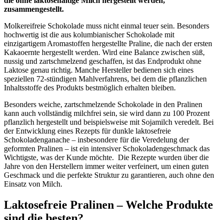
die ohne laktosehaltige Milch hergestellt werden,
zusammengestellt.
Molkereifreie Schokolade muss nicht einmal teuer sein. Besonders
hochwertig ist die aus kolumbianischer Schokolade mit
einzigartigem Aromastoffen hergestellte Praline, die nach der ersten
Kakaoernte hergestellt werden. Wird eine Balance zwischen süß,
nussig und zartschmelzend geschaffen, ist das Endprodukt ohne
Laktose genau richtig. Manche Hersteller bedienen sich eines
speziellen 72-stündigen Mahlverfahrens, bei dem die pflanzlichen
Inhaltsstoffe des Produkts bestmöglich erhalten bleiben.
Besonders weiche, zartschmelzende Schokolade in den Pralinen
kann auch vollständig milchfrei sein, sie wird dann zu 100 Prozent
pflanzlich hergestellt und beispielsweise mit Sojamilch veredelt. Bei
der Entwicklung eines Rezepts für dunkle laktosefreie
Schokoladenganache – insbesondere für die Veredelung der
geformten Pralinen – ist ein intensiver Schokoladengeschmack das
Wichtigste, was der Kunde möchte. Die Rezepte wurden über die
Jahre von den Herstellern immer weiter verfeinert, um einen guten
Geschmack und die perfekte Struktur zu garantieren, auch ohne den
Einsatz von Milch.
Laktosefreie Pralinen – Welche Produkte
sind die besten?