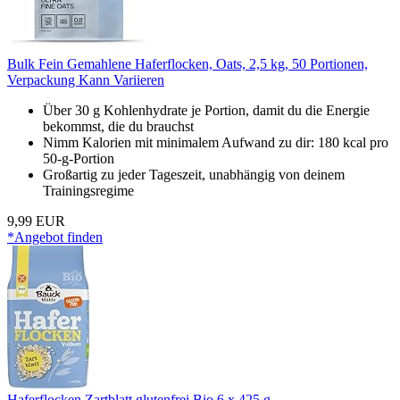
Bulk Fein Gemahlene Haferflocken, Oats, 2,5 kg, 50 Portionen,
Verpackung Kann Variieren
Über 30 g Kohlenhydrate je Portion, damit du die Energie
bekommst, die du brauchst
Nimm Kalorien mit minimalem Aufwand zu dir: 180 kcal pro
50-g-Portion
Großartig zu jeder Tageszeit, unabhängig von deinem
Trainingsregime
9,99 EUR
*Angebot finden
Haferflocken Zartblatt glutenfrei Bio 6 x 425 g