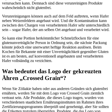
verursachen kann. Demnach sind diese verunreinigten Produkte
wahrscheinlich nicht glutenfrei.
Verunreinigungen können auch auf dem Feld auftreten, wenn Hafer
neben Weizenfeldern angebaut wird. Und die Kontamination kann
zwischen den Chargen von verarbeitetem Hafer sehr unterschiedlich
sein – sogar Hafer, der am selben Ort angebaut und verarbeitet wird.
So kann eine Portion herkömmlicher Schmelzflocken für eine
glutenunverträgliche Person in Ordnung sein, die nächste Packung
könnte jedoch eine unerwartet heftige Reaktion auslösen. Beim
Kochen für Bekannte mit einer Unverträglichkeit gegenüber Gluten
ist es am besten, auf konventionell angebauten und verarbeiteten
Hafer vollständig zu verzichten.
Was bedeutet das Logo der gekreuzten
Ähren „Crossed Grain“?
Wenn Sie Zöliakie haben oder aus anderen Gründen sich glutenfrei
ernähren, werden Sie mit dem Logo von Crossed Grain ziemlich
vertraut sein. Alle Produkte, die dieses Logo tragen, wurden von
verschiedenen staatlichen Ernährungsinstituten im Rahmen ihres
Zertifizierungsprogramms überprüft und genehmigt, aber Sie sollten
die Etiketten trotzdem überprüfen. Produkte, die das Logo von