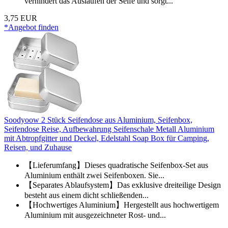
verhindert das Auslaufen der Seife und sorgt...
3,75 EUR
*Angebot finden
Soodyoow 2 Stück Seifendose aus Aluminium, Seifenbox,
Seifendose Reise, Aufbewahrung Seifenschale Metall Aluminium
mit Abtropfgitter und Deckel, Edelstahl Soap Box für Camping,
Reisen, und Zuhause
【Lieferumfang】Dieses quadratische Seifenbox-Set aus
Aluminium enthält zwei Seifenboxen. Sie...
【Separates Ablaufsystem】Das exklusive dreiteilige Design
besteht aus einem dicht schließenden...
【Hochwertiges Aluminium】Hergestellt aus hochwertigem
Aluminium mit ausgezeichneter Rost- und...