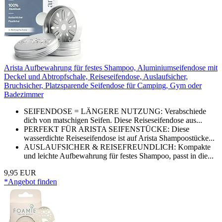
Arista Aufbewahrung für festes Shampoo, Aluminiumseifendose mit
Deckel und Abtropfschale, Reiseseifendose, Auslaufsicher,
Bruchsicher, Platzsparende Seifendose für Camping, Gym oder
Badezimmer
SEIFENDOSE = LÄNGERE NUTZUNG: Verabschiede
dich von matschigen Seifen. Diese Reiseseifendose aus...
PERFEKT FÜR ARISTA SEIFENSTÜCKE: Diese
wasserdichte Reiseseifendose ist auf Arista Shampoostücke...
AUSLAUFSICHER & REISEFREUNDLICH: Kompakte
und leichte Aufbewahrung für festes Shampoo, passt in die...
9,95 EUR
*Angebot finden