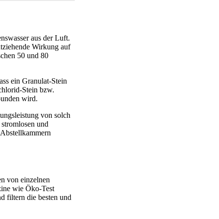
enswasser aus der Luft.
entziehende Wirkung auf
schen 50 und 80
dass ein Granulat-Stein
hlorid-Stein bzw.
bunden wird.
tungsleistung von solch
r stromlosen und
r Abstellkammern
en von einzelnen
zine wie Öko-Test
 filtern die besten und