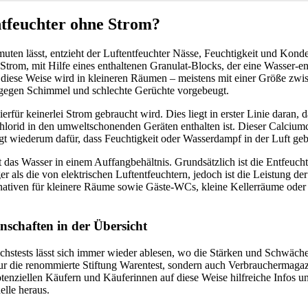
ntfeuchter ohne Strom?
uten lässt, entzieht der Luftentfeuchter Nässe, Feuchtigkeit und Kond
Strom, mit Hilfe eines enthaltenen Granulat-Blocks, der eine Wasser-
diese Weise wird in kleineren Räumen – meistens mit einer Größe zwi
 gegen Schimmel und schlechte Gerüchte vorgebeugt.
ierfür keinerlei Strom gebraucht wird. Dies liegt in erster Linie daran, 
lorid in den umweltschonenden Geräten enthalten ist. Dieser Calciumc
gt wiederum dafür, dass Feuchtigkeit oder Wasserdampf in der Luft ge
das Wasser in einem Auffangbehältnis. Grundsätzlich ist die Entfeuch
r als die von elektrischen Luftentfeuchtern, jedoch ist die Leistung de
nativen für kleinere Räume sowie Gäste-WCs, kleine Kellerräume ode
nschaften in der Übersicht
chstests lässt sich immer wieder ablesen, wo die Stärken und Schwäch
nur die renommierte Stiftung Warentest, sondern auch Verbrauchermaga
tenziellen Käufern und Käuferinnen auf diese Weise hilfreiche Infos und
lle heraus.