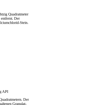
chtzig Quadratmeter
 entfernt. Der
lciumchlorid-Stein.
ng API
 Quadratmetern. Der
altenen Granulat-