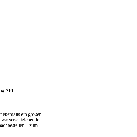
ing API
 ebenfalls ein großer
s wasser-entziehende
nachbestellen – zum