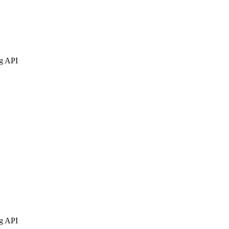
ng API
ng API