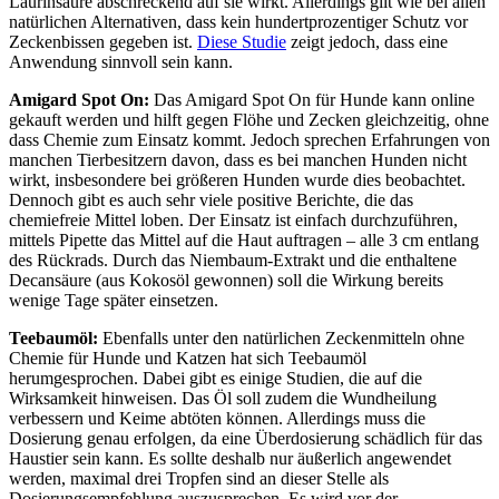
Laurinsäure abschreckend auf sie wirkt. Allerdings gilt wie bei allen
natürlichen Alternativen, dass kein hundertprozentiger Schutz vor
Zeckenbissen gegeben ist.
Diese Studie
zeigt jedoch, dass eine
Anwendung sinnvoll sein kann.
Amigard Spot On:
Das Amigard Spot On für Hunde kann online
gekauft werden und hilft gegen Flöhe und Zecken gleichzeitig, ohne
dass Chemie zum Einsatz kommt. Jedoch sprechen Erfahrungen von
manchen Tierbesitzern davon, dass es bei manchen Hunden nicht
wirkt, insbesondere bei größeren Hunden wurde dies beobachtet.
Dennoch gibt es auch sehr viele positive Berichte, die das
chemiefreie Mittel loben. Der Einsatz ist einfach durchzuführen,
mittels Pipette das Mittel auf die Haut auftragen – alle 3 cm entlang
des Rückrads. Durch das Niembaum-Extrakt und die enthaltene
Decansäure (aus Kokosöl gewonnen) soll die Wirkung bereits
wenige Tage später einsetzen.
Teebaumöl:
Ebenfalls unter den natürlichen Zeckenmitteln ohne
Chemie für Hunde und Katzen hat sich Teebaumöl
herumgesprochen. Dabei gibt es einige Studien, die auf die
Wirksamkeit hinweisen. Das Öl soll zudem die Wundheilung
verbessern und Keime abtöten können. Allerdings muss die
Dosierung genau erfolgen, da eine Überdosierung schädlich für das
Haustier sein kann. Es sollte deshalb nur äußerlich angewendet
werden, maximal drei Tropfen sind an dieser Stelle als
Dosierungsempfehlung auszusprechen. Es wird vor der