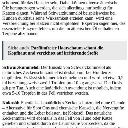
schonend für das Haustier sein. Dabei können diverse ätherische
Öle herangezogen werden, die sich allerdings nur bedingt für
Katzen eignen. Während Schwarzkümmelöl beispielsweise bei
Hunden durchaus seine Wirksamkeit erzielen kann, wird eine
Verabreichung bei Katzen nicht empfohlen. Experten sagen hier, das
essenzielle Enzyme fehlen, um die im ätherischen Öl enthaltenen
Terpene abzubauen.
Siehe auch
Parfümfreier Haarschaum schont die
Kopfhaut und verzichtet auf irritierende Stoffe
Schwarzkümmelöl:
Der Einsatz von Schwarzkümmelöl als
natürliches Zeckenschutzmittel ist deshalb nur bei Hunden zu
empfehlen. Es lässt sich innerlich einnehmen und wird bei etwa 0,5
ml beziehungsweise zwölf Tropfen pro 10 kg angesetzt. Die Dosis
gilt pro Tag. Auch eine äußerliche Anwendung ist möglich, indem
etwa 5-10 Tropfen in das Fell verrieben werden.
Kokosöl:
Ebenfalls als natürliches Zeckenschutzmittel ohne Chemie
– Alternative für Spot Ons und chemische Kapseln, die Nervengifte
enthalten und die Leber belasten, ist Kokosöl. Das natürliche
Zeckenmittel wird ebenfalls in das Fell von Hund oder Katze
gerieben und schützt durch die Laurinsäure vor Zecken, da die