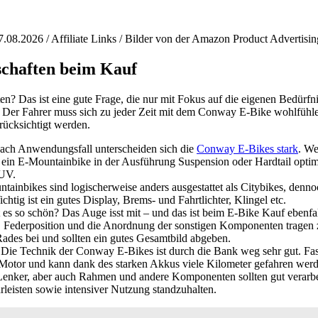
7.08.2026 / Affiliate Links / Bilder von der Amazon Product Advertisi
schaften beim Kauf
n? Das ist eine gute Frage, die nur mit Fokus auf die eigenen Bedürfni
 Der Fahrer muss sich zu jeder Zeit mit dem Conway E-Bike wohlfühlen
rücksichtigt werden.
ach Anwendungsfall unterscheiden sich die
Conway E-Bikes stark
. We
t ein E-Mountainbike in der Ausführung Suspension oder Hardtail optimal
SUV.
tainbikes sind logischerweise anders ausgestattet als Citybikes, denno
chtig ist ein gutes Display, Brems- und Fahrtlichter, Klingel etc.
 es so schön? Das Auge isst mit – und das ist beim E-Bike Kauf ebenfa
 Federposition und die Anordnung der sonstigen Komponenten tragen
ades bei und sollten ein gutes Gesamtbild abgeben.
Die Technik der Conway E-Bikes ist durch die Bank weg sehr gut. Fast 
n Motor und kann dank des starken Akkus viele Kilometer gefahren wer
Lenker, aber auch Rahmen und andere Komponenten sollten gut verarbei
leisten sowie intensiver Nutzung standzuhalten.