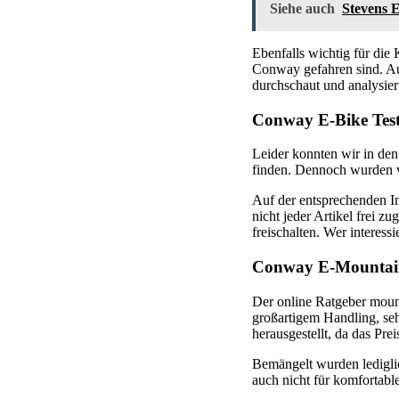
Siehe auch
Stevens 
Ebenfalls wichtig für die
Conway gefahren sind. Au
durchschaut und analysier
Conway E-Bike Test
Leider konnten wir in den
finden. Dennoch wurden vo
Auf der entsprechenden In
nicht jeder Artikel frei z
freischalten. Wer interess
Conway E-Mountain
Der online Ratgeber moun
großartigem Handling, se
herausgestellt, da das Pre
Bemängelt wurden ledigli
auch nicht für komfortabl