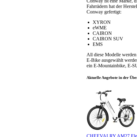
Conway ist eine Marke, d
Fahrrädern hat der Herste
Conway gefertigt:
XYRON
eWME
CAIRON
CAIRON SUV
EMS
All diese Modelle werden 
E-Bike ausgewählt werden 
ein E-Mountainbike, E-SU
Aktuelle Angebote in der Übe
CHEEVALRY AM27 Elektro