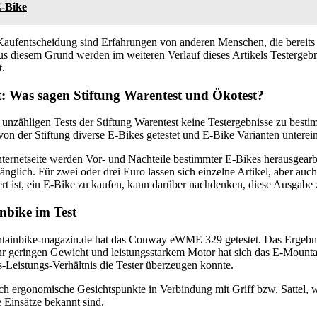
E-Bike
 Kaufentscheidung sind Erfahrungen von anderen Menschen, die bereits
s diesem Grund werden im weiteren Verlauf dieses Artikels Testergeb
t.
: Was sagen Stiftung Warentest und Ökotest?
 unzähligen Tests der Stiftung Warentest keine Testergebnisse zu be
n der Stiftung diverse E-Bikes getestet und E-Bike Varianten unterei
ternetseite werden Vor- und Nachteile bestimmter E-Bikes herausgearbei
ugänglich. Für zwei oder drei Euro lassen sich einzelne Artikel, aber auc
iert ist, ein E-Bike zu kaufen, kann darüber nachdenken, diese Ausgabe 
bike im Test
tainbike-magazin.de hat das Conway eWME 329 getestet. Das Ergebnis 
hr geringen Gewicht und leistungsstarkem Motor hat sich das E-Mounta
is-Leistungs-Verhältnis die Tester überzeugen konnte.
ch ergonomische Gesichtspunkte in Verbindung mit Griff bzw. Sattel,
e Einsätze bekannt sind.