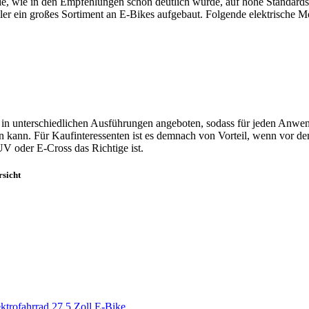
ie, wie in den Empfehlungen schon deutlich wurde, auf hohe Standards
ller ein großes Sortiment an E-Bikes aufgebaut. Folgende elektrische 
in unterschiedlichen Ausführungen angeboten, sodass für jeden Anwend
kann. Für Kaufinteressenten ist es demnach von Vorteil, wenn vor dem
V oder E-Cross das Richtige ist.
rsicht
fahrrad 27,5 Zoll E-Bike...